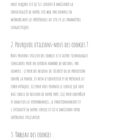
nous plaçons est qu'ils servent à améliorer la
convivialité de notre site web, par exemple en
mémorisant les préférences du site et les paramètres
linguistiques.
2. Pourquoi utilisons-nous des cookies ?
Nous pouvons utiliser des cookies et d'autres technologies
similaires pour un certain nombre de raisons, par
exemple : i) pour des besoins de sécurité ou de protection
contre la fraude, et afin d'identifier et de prévenir les
cyber-attaques, ii) pour vous fournir le service que vous
avez choisi de recevoir de notre part, iii) pour contrôler
et analyser les performances, le fonctionnement et
l'efficacité de notre service et iv) d'améliorer votre
expérience utilisateur.
3. Tableau des cookies :