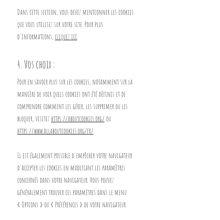
Dans cette section, vous devez mentionner les cookies
que vous utilisez sur votre site. Pour plus
d'informations,
cliquez ici
.
4. Vos choix :
Pour en savoir plus sur les cookies, notamment sur la
manière de voir quels cookies ont été définis et de
comprendre comment les gérer, les supprimer ou les
bloquer, visitez
https://aboutcookies.org/
ou
https://www.allaboutcookies.org/fr/
.
Il est également possible d'empêcher votre navigateur
d'accepter les cookies en modifiant les paramètres
concernés dans votre navigateur. Vous pouvez
généralement trouver ces paramètres dans le menu
«
Options
»
ou
«
Préférences
»
de votre navigateur.