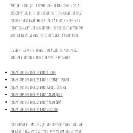
Veuillez noter que la suppression de nos cookies ou la
désactivation de futurs cookies ou technologies de suivi
pourront vous empêcher d'accéder à certaines zones ou
fonctionnalités de nos services, ou pourront autrement
affecter négativement votre expérience d'utilisateur.
Les liens suivants peuvent être utiles, ou vous pouvez
utiliser l'option
«
Aide
»
de votre navigateur.
Paramètres des cookies dans Firefox
Paramètres des cookies dans Internet Explorer
Paramètres des cookies dans Google Chrome
Paramètres des cookies dans Safari (OS X)
Paramètres des cookies dans Safari (iOS)
Paramètres des cookies dans Android
Pour refuser et empêcher que vos données soient utilisées
par Google Analytics sur tous les sites web, consultez les