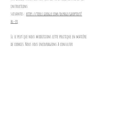
instructions
suivantes :
https://tools.google.com/dlpage/gaoptout?
hl=fr
.
Il se peut que nous modifiions cette politique en matière
de cookies. Nous vous encourageons à consulter
régulièrement cette page pour obtenir les dernières
informations sur les cookies.