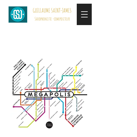
GUILLAUME SAINT-JAMES
Saxophoniste -compositeur