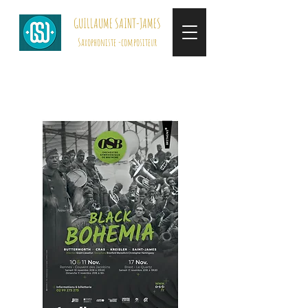
GUILLAUME SAINT-JAMES
Saxophoniste -compositeur