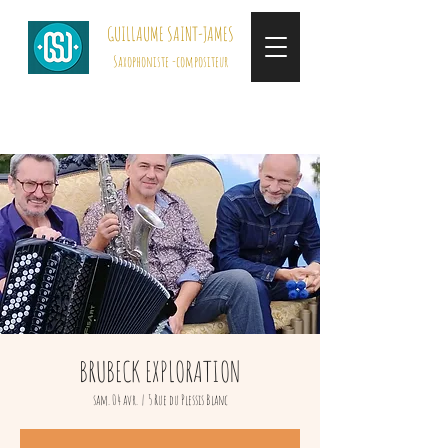
GUILLAUME SAINT-JAMES
Saxophoniste -compositeur
BRUBECK EXPLORATION
sam. 04 avr.
  |  
5 Rue du Plessis Blanc