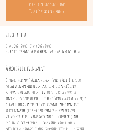
Les inscriptions sont closes
Voir d'autres événements
Heure et lieu
04 avr. 2026, 20:00 – 05 avr. 2026, 00:00
5 Rue du Plessis Blanc, 5 Rue du Plessis Blanc, 35137 La Nouaye, France
À propos de l'événement
Depuis quelques années Guillaume Saint-James et Didier Ithursarry 
partagent un magnifique itinéraire : concertos avec l’Orchestre 
National de Bretagne, tournées en Europe et aux États- Unis, et 
rencontre des frères Brubeck... C’est précisément à partir de la musique 
de Dave Brubeck, à la fois populaire et savante, parfois naïve mais 
toujours inspirée, qu’ils nous proposent ce nouveau trio avec le 
vibraphoniste et marimbiste David Patrois. L’alchimie des quatre 
instruments fait merveille : L’alliage marimba-accordéon en 
particulier nous transporte dans des contrées exotiques, l’expressivité 