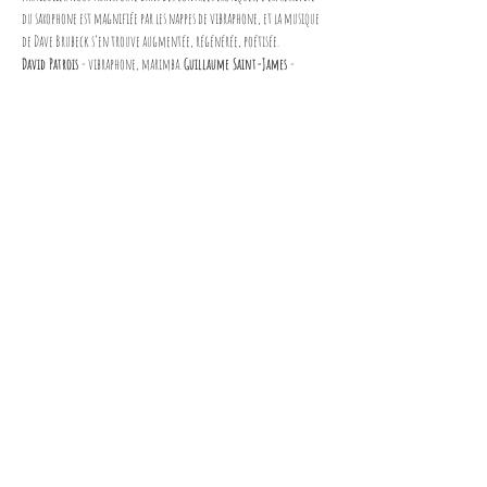
du saxophone est magnifiée par les nappes de vibraphone, et la musique 
de Dave Brubeck s’en trouve augmentée, régénérée, poétisée.
David Patrois 
- vibraphone, marimba. 
Guillaume Saint-James 
- 
saxophones 
Didier Ithursarry 
- accordéon
Partager cet événement
Mentions légales
Politique en matière de cookies
Politique de confidentialité
Conditions d'utilisation
© 2025 par GSJ PROD