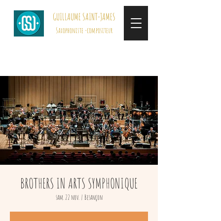
GUILLAUME SAINT-JAMES
Saxophoniste -compositeur
BROTHERS IN ARTS SYMPHONIQUE
sam. 22 nov.
  |  
Besançon