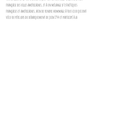
française des villes américaines, et à un mélange d’esthétiques 
françaises et américaines, afin de rendre hommage à tous ceux qui ont 
vécu ou péri lors du débarquement de juin 1944 et participé à la 
Libération.
Partager cet événement
Mentions légales
Politique en matière de cookies
Politique de confidentialité
Conditions d'utilisation
© 2025 par GSJ PROD