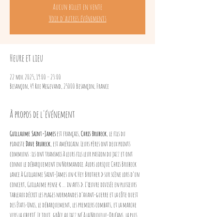
Aucun billet en vente
Voir d'autres événements
Heure et lieu
22 nov. 2025, 19:00 – 23:00
Besançon, 49 Rue Megevand, 25000 Besançon, France
À propos de l'événement
Guillaume Saint-James
 est français, 
Chris Brubeck
, le fils du 
pianiste 
Dave Brubeck
, est américain. Leurs pères ont deux points 
communs : ils ont transmis à leurs fils leur passion du jazz et ont 
connu le débarquement en Normandie. Alors lorsque Chris Brubeck 
lance à Guillaume Saint-James un « Hey Brother » sur scène lors d’un 
concert, Guillaume pense « … in arts ». L’œuvre divisée en plusieurs 
tableaux décrit les plages normandes d’avant-guerre et la côte ouest 
des États-Unis, le débarquement, les premiers combats, et la marche 
vers la liberté. Le tout, grâce au jazz né à la Nouvelle-Orléans, la plus 